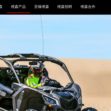
森
维森产品
至臻维森
维森招聘
维森合作